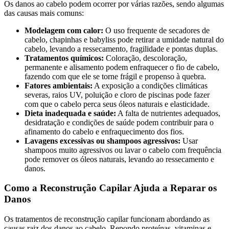
Os danos ao cabelo podem ocorrer por várias razões, sendo algumas
das causas mais comuns:
Modelagem com calor:
O uso frequente de secadores de
cabelo, chapinhas e babyliss pode retirar a umidade natural do
cabelo, levando a ressecamento, fragilidade e pontas duplas.
Tratamentos químicos:
Coloração, descoloração,
permanente e alisamento podem enfraquecer o fio de cabelo,
fazendo com que ele se torne frágil e propenso à quebra.
Fatores ambientais:
A exposição a condições climáticas
severas, raios UV, poluição e cloro de piscinas pode fazer
com que o cabelo perca seus óleos naturais e elasticidade.
Dieta inadequada e saúde:
A falta de nutrientes adequados,
desidratação e condições de saúde podem contribuir para o
afinamento do cabelo e enfraquecimento dos fios.
Lavagens excessivas ou shampoos agressivos:
Usar
shampoos muito agressivos ou lavar o cabelo com frequência
pode remover os óleos naturais, levando ao ressecamento e
danos.
Como a Reconstrução Capilar Ajuda a Reparar os
Danos
Os tratamentos de reconstrução capilar funcionam abordando as
causas raiz dos danos ao cabelo. Repondo proteínas, vitaminas e