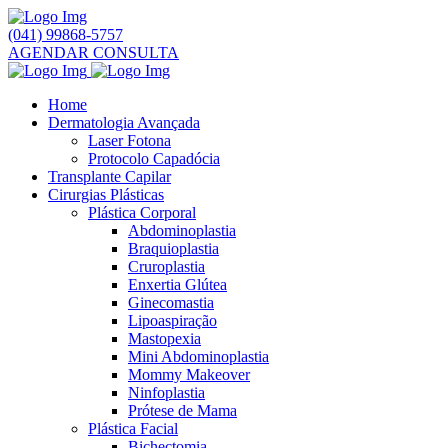
(041) 99868-5757
AGENDAR CONSULTA
Home
Dermatologia Avançada
Laser Fotona
Protocolo Capadócia
Transplante Capilar
Cirurgias Plásticas
Plástica Corporal
Abdominoplastia
Braquioplastia
Cruroplastia
Enxertia Glútea
Ginecomastia
Lipoaspiração
Mastopexia
Mini Abdominoplastia
Mommy Makeover
Ninfoplastia
Prótese de Mama
Plástica Facial
Bichectomia