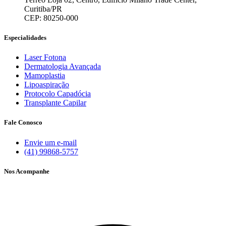
Curitiba/PR
CEP: 80250-000
Especialidades
Laser Fotona
Dermatologia Avançada
Mamoplastia
Lipoaspiração
Protocolo Capadócia
Transplante Capilar
Fale Conosco
Envie um e-mail
(41) 99868-5757
Nos Acompanhe