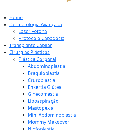
Home
Dermatologia Avançada
Laser Fotona
Protocolo Capadócia
Transplante Capilar
Cirurgias Plásticas
Plástica Corporal
Abdominoplastia
Braquioplastia
Cruroplastia
Enxertia Glútea
Ginecomastia
Lipoaspiração
Mastopexia
Mini Abdominoplastia
Mommy Makeover
Ninfoplastia