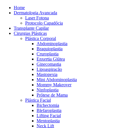
Home
Dermatologia Avançada
Laser Fotona
Protocolo Capadócia
Transplante Capilar
Cirurgias Plásticas
Plástica Corporal
Abdominoplastia
Braquioplastia
Cruroplastia
Enxertia Glútea
Ginecomastia
Lipoaspiração
Mastopexia
Mini Abdominoplastia
Mommy Makeover
Ninfoplastia
Prótese de Mama
Plástica Facial
Bichectomia
Blefaroplastia
Lifting Facial
Mentoplastia
Neck Lift