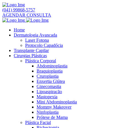
(041) 99868-5757
AGENDAR CONSULTA
Home
Dermatologia Avançada
Laser Fotona
Protocolo Capadócia
Transplante Capilar
Cirurgias Plásticas
Plástica Corporal
Abdominoplastia
Braquioplastia
Cruroplastia
Enxertia Glútea
Ginecomastia
Lipoaspiração
Mastopexia
Mini Abdominoplastia
Mommy Makeover
Ninfoplastia
Prótese de Mama
Plástica Facial
Bichectomia