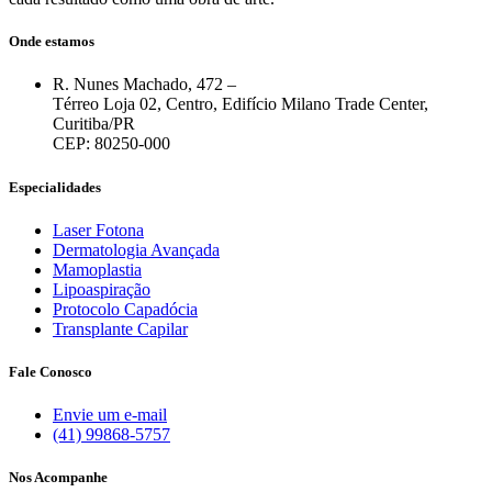
Onde estamos
R. Nunes Machado, 472 –
Térreo Loja 02, Centro, Edifício Milano Trade Center,
Curitiba/PR
CEP: 80250-000
Especialidades
Laser Fotona
Dermatologia Avançada
Mamoplastia
Lipoaspiração
Protocolo Capadócia
Transplante Capilar
Fale Conosco
Envie um e-mail
(41) 99868-5757
Nos Acompanhe